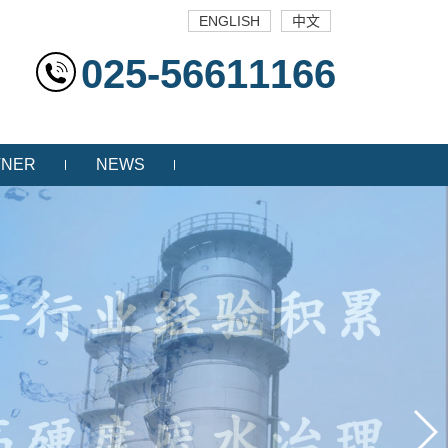
ENGLISH
中文
025-56611166
TNER
NEWS