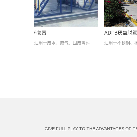
ADFB厌氧脱氮流体
污泥
适用范围适用于废水、废气、固废等污染治理过程中添加絮凝剂、阻垢剂、除磷剂、杀菌剂、营养液、酸、碱等各....
适用于不锈钢、稀土、催化剂、多晶硅、硝化棉、煤化工乙二醇生产等行业。特别适用于废水因硝酸盐浓度高，传....
GIVE FULL PLAY TO THE ADVANTAGES OF 