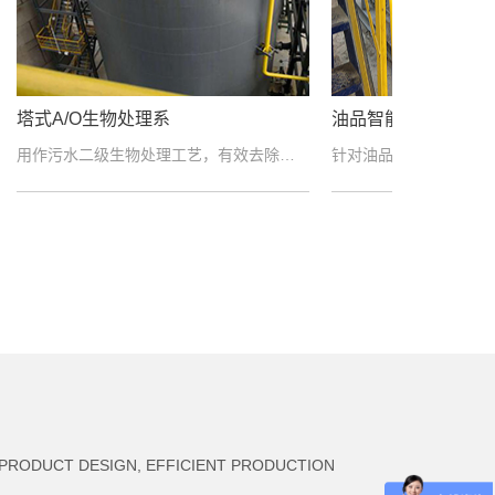
油品智能调和加剂系统
VOC废气
用作污水二级生物处理工艺，有效去除污水中的有机物及总氮，同时还有一定的除磷效果；瘦高状塔式反应器适合....
针对油品管道调合各种添加剂开发的控制优化系统，能够精确执行调合配方，适用汽油、柴油、航煤等在线调合生....
 PRODUCT DESIGN, EFFICIENT PRODUCTION