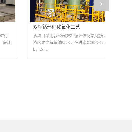
石化行业油泥叠螺脱水
制药废水
该项目采用我司设计的MDS301型叠螺机与SXZ
该项目采
J-20型双向自净干化组合工艺处理含油污泥与生
理氧化沟出
化污泥....
情况下....