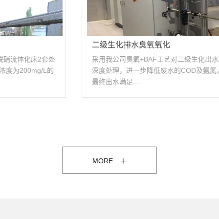
石化行业油泥双向自净
该项目采用我司设计的SXZJ-80型双向自净干化
机和污泥碳化机组合工艺处理含油污泥与生化污
泥的混合污....
MORE ＋