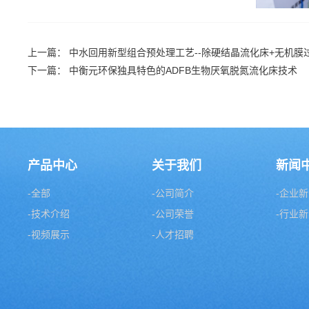
上一篇：
中水回用新型组合预处理工艺--除硬结晶流化床+无机膜
下一篇：
中衡元环保独具特色的ADFB生物厌氧脱氮流化床技术
产品中心
关于我们
新闻
-全部
-公司简介
-企业
-技术介绍
-公司荣誉
-行业
-视频展示
-人才招聘