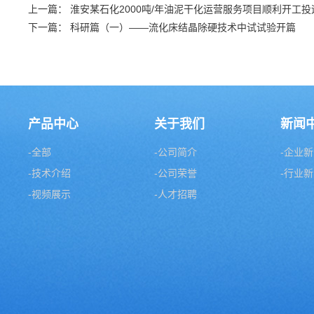
上一篇：
淮安某石化2000吨/年油泥干化运营服务项目顺利开工投
下一篇：
科研篇（一）——流化床结晶除硬技术中试试验开篇
产品中心
关于我们
新闻
-全部
-公司简介
-企业
-技术介绍
-公司荣誉
-行业
-视频展示
-人才招聘